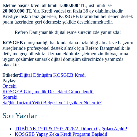
İşletme başına kredi alt limiti
1.000.000 TL
, üst limiti ise
20.000.000 TL
’dir. Kredi vadesi en fazla 36 ay olabilmektedir.
Krediye ilişkin faiz giderleri, KOSGEB tarafından belirlenen destek
puanı üzerinden geri ödemesiz şekilde desteklenmektedir​​.
Refero Danışmanlık dijitalleşme sürecinizde yanınızda!
KOSGEB
danışmanlığı hakkında daha fazla bilgi almak ve başvuru
süreçlerinde profesyonel destek almak için Refero Danışmanlık ile
iletişime geçebilirsiniz. Uzman ekibimiz işletmenizin ihtiyaçlarına
uygun çözümler sunarak dijital dönüşüm sürecinizde yanınızda
olacaktır.
Etiketler:
Dijital Dönüşüm
KOSGEB
Kredi
Paylaş:
Önceki
KOSGEB Girişimcilik Destekleri Güncellendi!
Sonraki
Sağlık Turizmi Yetki Belgesi ve Teşvikler Nelerdir?
Son Yazılar
TÜBİTAK 1501 & 1507 2026/2. Dönem Çağrıları Açıldı!
KOSGEB Yapay Zeka Kredi Programı Başladı!