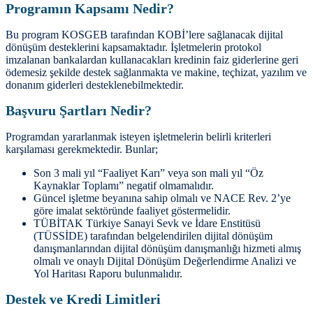
Programın Kapsamı Nedir?
Bu program KOSGEB tarafından KOBİ’lere sağlanacak dijital
dönüşüm desteklerini kapsamaktadır. İşletmelerin protokol
imzalanan bankalardan kullanacakları kredinin faiz giderlerine geri
ödemesiz şekilde destek sağlanmakta ve makine, teçhizat, yazılım ve
donanım giderleri desteklenebilmektedir​​.
Başvuru Şartları Nedir?
Programdan yararlanmak isteyen işletmelerin belirli kriterleri
karşılaması gerekmektedir. Bunlar;
Son 3 mali yıl “Faaliyet Karı” veya son mali yıl “Öz
Kaynaklar Toplamı” negatif olmamalıdır.
Güncel işletme beyanına sahip olmalı ve NACE Rev. 2’ye
göre imalat sektöründe faaliyet göstermelidir.
TÜBİTAK Türkiye Sanayi Sevk ve İdare Enstitüsü
(TÜSSİDE) tarafından belgelendirilen dijital dönüşüm
danışmanlarından dijital dönüşüm danışmanlığı hizmeti almış
olmalı ve onaylı Dijital Dönüşüm Değerlendirme Analizi ve
Yol Haritası Raporu bulunmalıdır​​.
Destek ve Kredi Limitleri