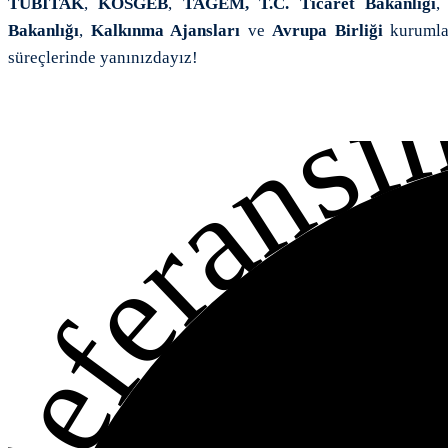
TÜBİTAK
,
KOSGEB
,
TAGEM,
T.C. Ticaret Bakanlığı
Bakanlığı
,
Kalkınma Ajansları
ve
Avrupa Birliği
kurumlar
süreçlerinde yanınızdayız!