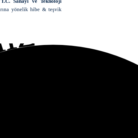
,
T.C. Sanayi ve Teknoloji
ına yönelik hibe & teşvik