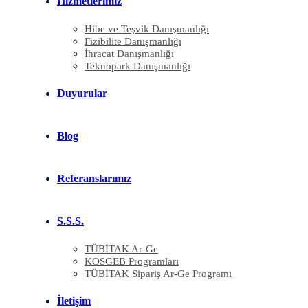
Hizmetlerimiz
Hibe ve Teşvik Danışmanlığı
Fizibilite Danışmanlığı
İhracat Danışmanlığı
Teknopark Danışmanlığı
Duyurular
Blog
Referanslarımız
S.S.S.
TÜBİTAK Ar-Ge
KOSGEB Programları
TÜBİTAK Sipariş Ar-Ge Programı
İletişim