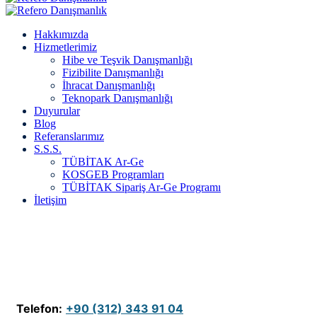
Hakkımızda
Hizmetlerimiz
Hibe ve Teşvik Danışmanlığı
Fizibilite Danışmanlığı
İhracat Danışmanlığı
Teknopark Danışmanlığı
Duyurular
Blog
Referanslarımız
S.S.S.
TÜBİTAK Ar-Ge
KOSGEB Programları
TÜBİTAK Sipariş Ar-Ge Programı
İletişim
Telefon:
+90 (312) 343 91 04