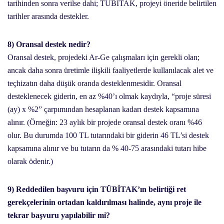
tarihinden sonra verilse dahi; TÜBİTAK, projeyi öneride belirtilen
tarihler arasında destekler.
8) Oransal destek nedir?
Oransal destek, projedeki Ar-Ge çalışmaları için gerekli olan;
ancak daha sonra üretimle ilişkili faaliyetlerde kullanılacak alet ve
teçhizatın daha düşük oranda desteklenmesidir. Oransal
desteklenecek giderin, en az %40’ı olmak kaydıyla, “proje süresi
(ay) x %2” çarpımından hesaplanan kadarı destek kapsamına
alınır. (Örneğin: 23 aylık bir projede oransal destek oranı %46
olur. Bu durumda 100 TL tutarındaki bir giderin 46 TL’si destek
kapsamına alınır ve bu tutarın da % 40-75 arasındaki tutarı hibe
olarak ödenir.)
9) Reddedilen başvuru için TÜBİTAK’ın belirtiği ret
gerekçelerinin ortadan kaldırılması halinde, aynı proje ile
tekrar başvuru yapılabilir mi?