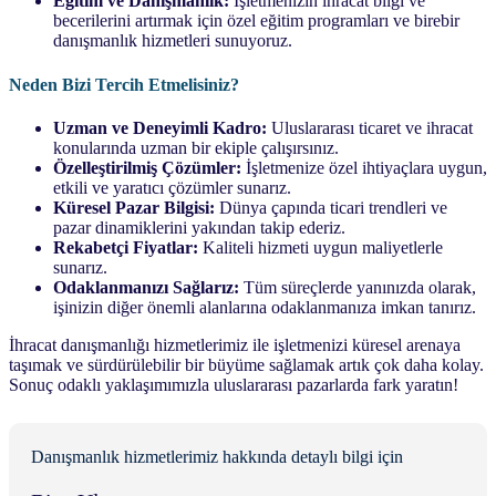
Eğitim ve Danışmanlık:
İşletmenizin ihracat bilgi ve
becerilerini artırmak için özel eğitim programları ve birebir
danışmanlık hizmetleri sunuyoruz.
Neden Bizi Tercih Etmelisiniz?
Uzman ve Deneyimli Kadro:
Uluslararası ticaret ve ihracat
konularında uzman bir ekiple çalışırsınız.
Özelleştirilmiş Çözümler:
İşletmenize özel ihtiyaçlara uygun,
etkili ve yaratıcı çözümler sunarız.
Küresel Pazar Bilgisi:
Dünya çapında ticari trendleri ve
pazar dinamiklerini yakından takip ederiz.
Rekabetçi Fiyatlar:
Kaliteli hizmeti uygun maliyetlerle
sunarız.
Odaklanmanızı Sağlarız:
Tüm süreçlerde yanınızda olarak,
işinizin diğer önemli alanlarına odaklanmanıza imkan tanırız.
İhracat danışmanlığı hizmetlerimiz ile işletmenizi küresel arenaya
taşımak ve sürdürülebilir bir büyüme sağlamak artık çok daha kolay.
Sonuç odaklı yaklaşımımızla uluslararası pazarlarda fark yaratın!
Danışmanlık hizmetlerimiz hakkında detaylı bilgi için