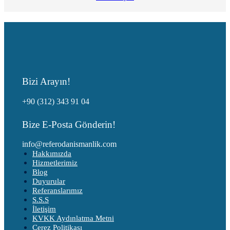
Bizi Arayın!
+90 (312) 343 91 04
Bize E-Posta Gönderin!
info@referodanismanlik.com
Hakkımızda
Hizmetlerimiz
Blog
Duyurular
Referanslarımız
S.S.S
İletişim
KVKK Aydınlatma Metni
Çerez Politikası