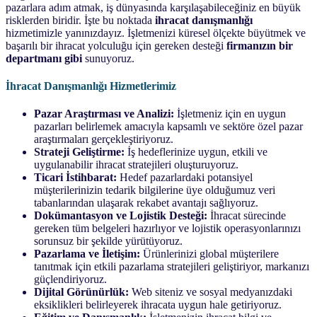
pazarlara adım atmak, iş dünyasında karşılaşabileceğiniz en büyük
risklerden biridir. İşte bu noktada
ihracat danışmanlığı
hizmetimizle yanınızdayız. İşletmenizi küresel ölçekte büyütmek ve
başarılı bir ihracat yolculuğu için gereken desteği
firmanızın bir
departmanı
gibi
sunuyoruz.
İhracat Danışmanlığı Hizmetlerimiz
Pazar Araştırması ve Analizi:
İşletmeniz için en uygun
pazarları belirlemek amacıyla kapsamlı ve sektöre özel pazar
araştırmaları gerçekleştiriyoruz.
Strateji Geliştirme:
İş hedeflerinize uygun, etkili ve
uygulanabilir ihracat stratejileri oluşturuyoruz.
Ticari İstihbarat:
Hedef pazarlardaki potansiyel
müşterilerinizin tedarik bilgilerine üye olduğumuz veri
tabanlarından ulaşarak rekabet avantajı sağlıyoruz.
Dokümantasyon ve Lojistik Desteği:
İhracat sürecinde
gereken tüm belgeleri hazırlıyor ve lojistik operasyonlarınızı
sorunsuz bir şekilde yürütüyoruz.
Pazarlama ve İletişim:
Ürünlerinizi global müşterilere
tanıtmak için etkili pazarlama stratejileri geliştiriyor, markanızı
güçlendiriyoruz.
Dijital Görünürlük:
Web siteniz ve sosyal medyanızdaki
eksiklikleri belirleyerek ihracata uygun hale getiriyoruz.