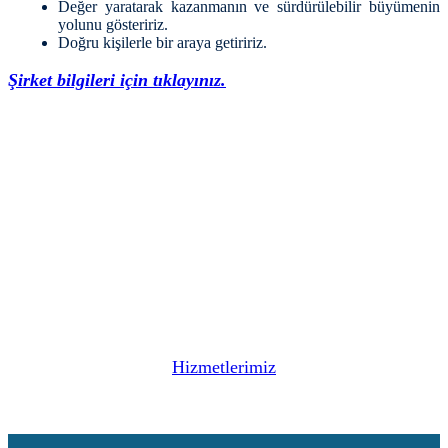
Değer yaratarak kazanmanın ve sürdürülebilir büyümenin
yolunu gösteririz.
Doğru kişilerle bir araya getiririz.
Şirket bilgileri için tıklayınız.
Size sunabileceğimiz hizmetlere
göz atmak ister misiniz?
Hizmetlerimiz