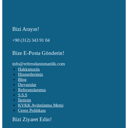
Bizi Arayın!
+90 (312) 343 91 04
Bize E-Posta Gönderin!
info@referodanismanlik.com
Hakkımızda
Hizmetlerimiz
Blog
Duyurular
Referanslarımız
S.S.S
İletişim
KVKK Aydınlatma Metni
Çerez Politikası
Bizi Ziyaret Edin!