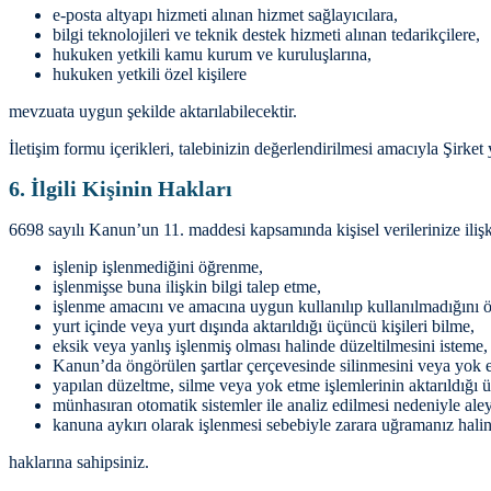
e-posta altyapı hizmeti alınan hizmet sağlayıcılara,
bilgi teknolojileri ve teknik destek hizmeti alınan tedarikçilere,
hukuken yetkili kamu kurum ve kuruluşlarına,
hukuken yetkili özel kişilere
mevzuata uygun şekilde aktarılabilecektir.
İletişim formu içerikleri, talebinizin değerlendirilmesi amacıyla Şirket y
6. İlgili Kişinin Hakları
6698 sayılı Kanun’un 11. maddesi kapsamında kişisel verilerinize ilişk
işlenip işlenmediğini öğrenme,
işlenmişse buna ilişkin bilgi talep etme,
işlenme amacını ve amacına uygun kullanılıp kullanılmadığını 
yurt içinde veya yurt dışında aktarıldığı üçüncü kişileri bilme,
eksik veya yanlış işlenmiş olması halinde düzeltilmesini isteme,
Kanun’da öngörülen şartlar çerçevesinde silinmesini veya yok e
yapılan düzeltme, silme veya yok etme işlemlerinin aktarıldığı üç
münhasıran otomatik sistemler ile analiz edilmesi nedeniyle ale
kanuna aykırı olarak işlenmesi sebebiyle zarara uğramanız halin
haklarına sahipsiniz.