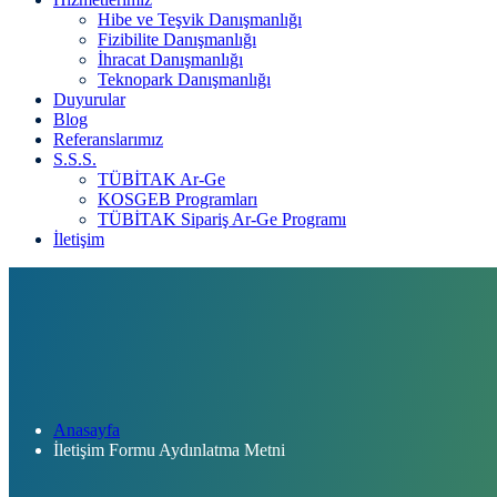
Hibe ve Teşvik Danışmanlığı
Fizibilite Danışmanlığı
İhracat Danışmanlığı
Teknopark Danışmanlığı
Duyurular
Blog
Referanslarımız
S.S.S.
TÜBİTAK Ar-Ge
KOSGEB Programları
TÜBİTAK Sipariş Ar-Ge Programı
İletişim
Anasayfa
İletişim Formu Aydınlatma Metni