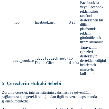
Facebook’ta
veya Facebook
reklamcılığı
tarafından
desteklenen bir
_fbp
facebook.net
3 ay
dijital
platformda
reklam
görüntülemek
üzere kullanılır.
Tarayıcının
çerezleri
destekleyip
/
15
.doubleclick.net
desteklemediğini
test_cookie
DoubleClick
dakika
belirlemek
amacıyla
kullanılır.
5. Çerezlerin Hukuki Sebebi
Zorunlu çerezler, internet sitesinin çalışması ve güvenliğin
sağlanması için gerekli olduğundan ilgili mevzuat kapsamında
işlenebilmektedir.