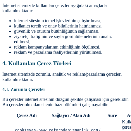
İnternet sitemizde kullanılan çerezler aşağıdaki amaçlarla
kullanılmaktadır:
internet sitesinin temel işlevlerinin çalıştırılması,
kullanıcı tercih ve onay bilgilerinin hatırlanması,
güvenlik ve oturum bütünlüğünün sağlanması,
ziyaretçi trafiğinin ve sayfa görüntülemelerinin analiz
edilmesi,
reklam kampanyalarının etkinliğinin ölçülmesi,
reklam ve pazarlama faaliyetlerinin yürütülmesi.
4. Kullanılan Çerez Türleri
İnternet sitemizde zorunlu, analitik ve reklam/pazarlama çerezleri
kullanılmaktadır.
4.1. Zorunlu Çerezler
Bu çerezler internet sitesinin düzgün şekilde çalışması için gereklidir.
Bu çerezler olmadan sitenin bazı bölümleri çalışmayabilir.
Çerez Adı
Sağlayıcı / Alan Adı
Süre
A
Kull
çere
/
cookieyes-
www.referodanismanlik.com