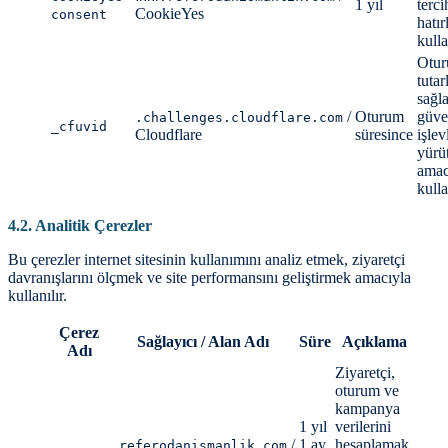
1 yıl
terci
CookieYes
consent
hatır
kulla
Otu
tutar
sağl
/
Oturum
güve
.challenges.cloudflare.com
_cfuvid
Cloudflare
süresince
işlev
yürü
amac
kulla
4.2. Analitik Çerezler
Bu çerezler internet sitesinin kullanımını analiz etmek, ziyaretçi
davranışlarını ölçmek ve site performansını geliştirmek amacıyla
kullanılır.
Çerez
Sağlayıcı / Alan Adı
Süre
Açıklama
Adı
Ziyaretçi,
oturum ve
kampanya
1 yıl
verilerini
/
1 ay
hesaplamak
.referodanismanlik.com