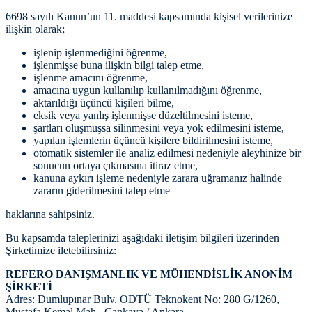
6698 sayılı Kanun’un 11. maddesi kapsamında kişisel verilerinize
ilişkin olarak;
işlenip işlenmediğini öğrenme,
işlenmişse buna ilişkin bilgi talep etme,
işlenme amacını öğrenme,
amacına uygun kullanılıp kullanılmadığını öğrenme,
aktarıldığı üçüncü kişileri bilme,
eksik veya yanlış işlenmişse düzeltilmesini isteme,
şartları oluşmuşsa silinmesini veya yok edilmesini isteme,
yapılan işlemlerin üçüncü kişilere bildirilmesini isteme,
otomatik sistemler ile analiz edilmesi nedeniyle aleyhinize bir
sonucun ortaya çıkmasına itiraz etme,
kanuna aykırı işleme nedeniyle zarara uğramanız halinde
zararın giderilmesini talep etme
haklarına sahipsiniz.
Bu kapsamda taleplerinizi aşağıdaki iletişim bilgileri üzerinden
Şirketimize iletebilirsiniz:
REFERO DANIŞMANLIK VE MÜHENDİSLİK ANONİM
ŞİRKETİ
Adres: Dumlupınar Bulv. ODTÜ Teknokent No: 280 G/1260,
Mustafa Kemal Mah., Çankaya / Ankara