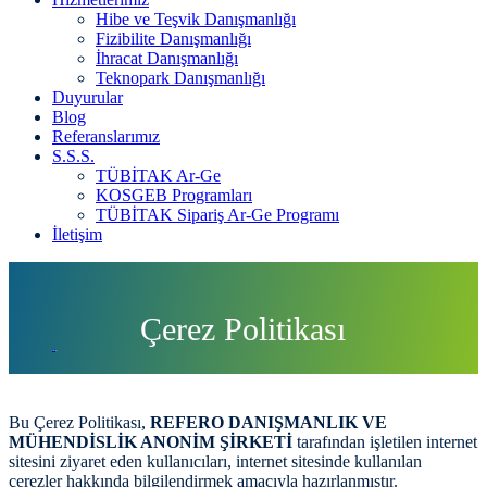
Hibe ve Teşvik Danışmanlığı
Fizibilite Danışmanlığı
İhracat Danışmanlığı
Teknopark Danışmanlığı
Duyurular
Blog
Referanslarımız
S.S.S.
TÜBİTAK Ar-Ge
KOSGEB Programları
TÜBİTAK Sipariş Ar-Ge Programı
İletişim
Çerez Politikası
Anasayfa
Çerez Politikası
Bu Çerez Politikası,
REFERO DANIŞMANLIK VE
MÜHENDİSLİK ANONİM ŞİRKETİ
tarafından işletilen internet
sitesini ziyaret eden kullanıcıları, internet sitesinde kullanılan
çerezler hakkında bilgilendirmek amacıyla hazırlanmıştır.