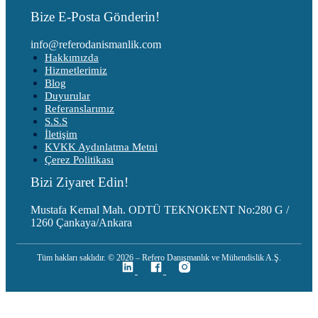
Bize E-Posta Gönderin!
info@referodanismanlik.com
Hakkımızda
Hizmetlerimiz
Blog
Duyurular
Referanslarımız
S.S.S
İletişim
KVKK Aydınlatma Metni
Çerez Politikası
Bizi Ziyaret Edin!
Mustafa Kemal Mah. ODTÜ TEKNOKENT No:280 G /
1260 Çankaya/Ankara
Tüm hakları saklıdır. © 2026 – Refero Danışmanlık ve Mühendislik A.Ş.