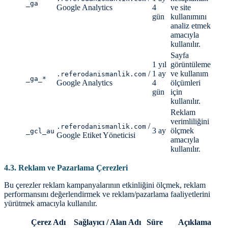
_ga
Google Analytics
4
ve site
gün
kullanımını
analiz etmek
amacıyla
kullanılır.
Sayfa
1 yıl
görüntüleme
/
1 ay
ve kullanım
.referodanismanlik.com
_ga_*
Google Analytics
4
ölçümleri
gün
için
kullanılır.
Reklam
verimliliğini
/
.referodanismanlik.com
3 ay
ölçmek
_gcl_au
Google Etiket Yöneticisi
amacıyla
kullanılır.
4.3. Reklam ve Pazarlama Çerezleri
Bu çerezler reklam kampanyalarının etkinliğini ölçmek, reklam
performansını değerlendirmek ve reklam/pazarlama faaliyetlerini
yürütmek amacıyla kullanılır.
Çerez Adı
Sağlayıcı / Alan Adı
Süre
Açıklama