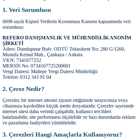
1. Veri Sorumlusu
6698 sayılı Kişisel Verilerin Korunması Kanunu kapsamında veri
sorumlusu:
REFERO DANIŞMANLIK VE MÜHENDİSLİK ANONİM
ŞİRKETİ
Adres: Dumlupınar Bulv. ODTÜ Teknokent No: 280 G/1260,
Mustafa Kemal Mah., Çankaya / Ankara
VKN: 7341677252
MERSİS No: 0734167725200001
Vergi Dairesi: Maltepe Vergi Dairesi Müdürlüğü
Telefon: 0312 343 91 04
2. Çerez Nedir?
Çerezler, bir internet sitesini ziyaret ettiğinizde tarayıcınıza veya
cihazınıza kaydedilen küçük metin dosyalarıdır. Çerezler sayesinde
internet sitesi daha verimli çalışabilir, kullanıcı tercihleri
hatırlanabilir, site performansı ölçülebilir ve bazı durumlarda reklam
ve pazarlama faaliyetleri yürütülebilir.
3. Çerezleri Hangi Amaçlarla Kullanıyoruz?