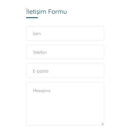
İletişim Formu
Bize E-Posta Gönderin!
91 04
info@referodanismanlik.com