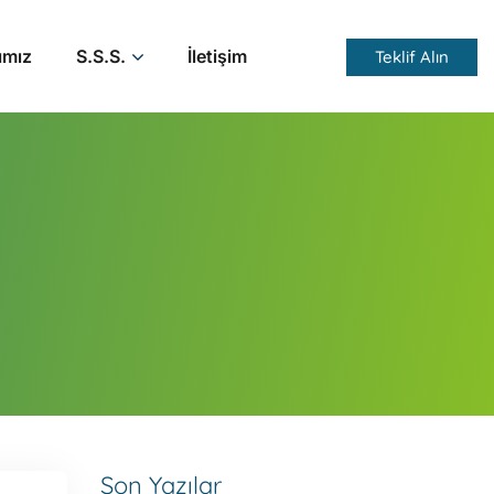
ımız
S.S.S.
İletişim
Teklif Alın
Son Yazılar