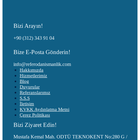
Bizi Arayın!
+90 (312) 343 91 04
Bize E-Posta Gönderin!
info@referodanismanlik.com
Hakkımızda
Hizmetlerimiz
Blog
Duyurular
Referanslarımız
S.S.S
İletişim
KVKK Aydınlatma Metni
Çerez Politikası
Bizi Ziyaret Edin!
Mustafa Kemal Mah. ODTÜ TEKNOKENT No:280 G /