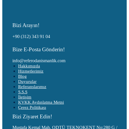
Bizi Arayın!
+90 (312) 343 91 04
Bize E-Posta Gönderin!
info@referodanismanlik.com
Hakkımızda
Hizmetlerimiz
Blog
Duyurular
Referanslarımız
S.S.S
İletişim
KVKK Aydınlatma Metni
Çerez Politikası
Bizi Ziyaret Edin!
Mustafa Kemal Mah. ODTÜ TEKNOKENT No:280 G /