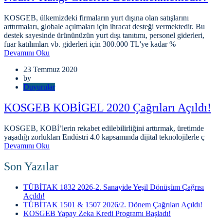
KOSGEB, ülkemizdeki firmaların yurt dışına olan satışlarını
arttırmaları, globale açılmaları için ihracat desteği vermektedir. Bu
destek sayesinde ürününüzün yurt dışı tanıtımı, personel giderleri,
fuar katılımları vb. giderleri için 300.000 TL'ye kadar %
Devamını Oku
23 Temmuz 2020
by
Duyurular
KOSGEB KOBİGEL 2020 Çağrıları Açıldı!
KOSGEB, KOBİ’lerin rekabet edilebilirliğini arttırmak, üretimde
yaşadığı zorlukları Endüstri 4.0 kapsamında dijital teknolojilerle ç
Devamını Oku
Son Yazılar
TÜBİTAK 1832 2026-2. Sanayide Yeşil Dönüşüm Çağrısı
Açıldı!
TÜBİTAK 1501 & 1507 2026/2. Dönem Çağrıları Açıldı!
KOSGEB Yapay Zeka Kredi Programı Başladı!