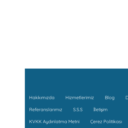
Hakkımızda
Hizmetlerimiz
Blog
D
Referanslarımız
S.S.S
İletişim
KVKK Aydınlatma Metni
Çerez Politikası