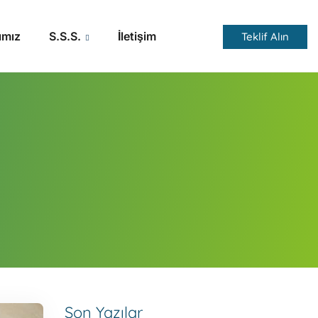
ımız
S.S.S.
İletişim
Teklif Alın
Son Yazılar