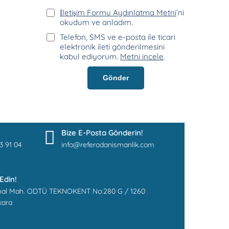
İletişim Formu Aydınlatma Metni
’ni
okudum ve anladım.
Telefon, SMS ve e-posta ile ticari
elektronik ileti gönderilmesini
kabul ediyorum.
Metni incele
.
Gönder
Bize E-Posta Gönderin!
3 91 04
info@referodanismanlik.com
 Edin!
al Mah. ODTÜ TEKNOKENT No:280 G / 1260
kara