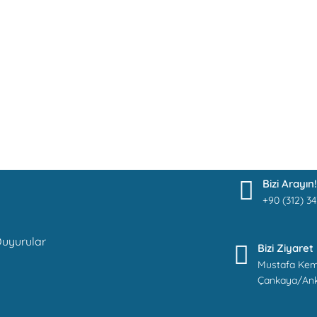
Bizi Arayın!
+90 (312) 34
uyurular
Bizi Ziyaret
Mustafa Kem
Çankaya/An