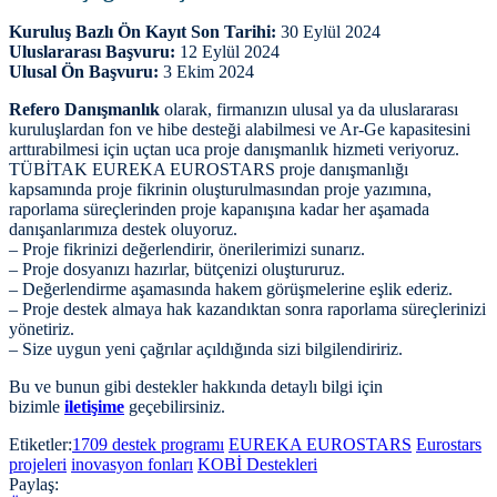
Kuruluş Bazlı Ön Kayıt Son Tarihi:
30 Eylül 2024
Uluslararası Başvuru:
12 Eylül 2024
Ulusal Ön Başvuru:
3 Ekim 2024
Refero Danışmanlık
olarak, firmanızın ulusal ya da uluslararası
kuruluşlardan fon ve hibe desteği alabilmesi ve Ar-Ge kapasitesini
arttırabilmesi için uçtan uca proje danışmanlık hizmeti veriyoruz.
TÜBİTAK EUREKA EUROSTARS proje danışmanlığı
kapsamında proje fikrinin oluşturulmasından proje yazımına,
raporlama süreçlerinden proje kapanışına kadar her aşamada
danışanlarımıza destek oluyoruz.
– Proje fikrinizi değerlendirir, önerilerimizi sunarız.
– Proje dosyanızı hazırlar, bütçenizi oluştururuz.
– Değerlendirme aşamasında hakem görüşmelerine eşlik ederiz.
– Proje destek almaya hak kazandıktan sonra raporlama süreçlerinizi
yönetiriz.
– Size uygun yeni çağrılar açıldığında sizi bilgilendiririz.
Bu ve bunun gibi destekler hakkında detaylı bilgi için
bizimle
iletişime
geçebilirsiniz.
Etiketler:
1709 destek programı
EUREKA EUROSTARS
Eurostars
projeleri
inovasyon fonları
KOBİ Destekleri
Paylaş: