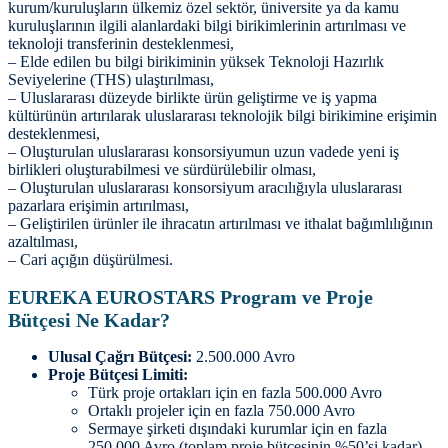
kurum/kuruluşların ülkemiz özel sektör, üniversite ya da kamu
kuruluşlarının ilgili alanlardaki bilgi birikimlerinin artırılması ve
teknoloji transferinin desteklenmesi,
– Elde edilen bu bilgi birikiminin yüksek Teknoloji Hazırlık
Seviyelerine (THS) ulaştırılması,
– Uluslararası düzeyde birlikte ürün geliştirme ve iş yapma
kültürünün artırılarak uluslararası teknolojik bilgi birikimine erişimin
desteklenmesi,
– Oluşturulan uluslararası konsorsiyumun uzun vadede yeni iş
birlikleri oluşturabilmesi ve sürdürülebilir olması,
– Oluşturulan uluslararası konsorsiyum aracılığıyla uluslararası
pazarlara erişimin artırılması,
– Geliştirilen ürünler ile ihracatın artırılması ve ithalat bağımlılığının
azaltılması,
– Cari açığın düşürülmesi.
EUREKA EUROSTARS Program ve Proje
Bütçesi Ne Kadar?
Ulusal Çağrı Bütçesi:
2.500.000 Avro
Proje Bütçesi Limiti:
Türk proje ortakları için en fazla 500.000 Avro
Ortaklı projeler için en fazla 750.000 Avro
Sermaye şirketi dışındaki kurumlar için en fazla
250.000 Avro (toplam proje bütçesinin %50’si kadar)