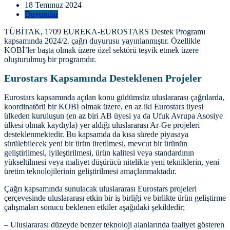
18 Temmuz 2024
Duyurular
TÜBİTAK, 1709 EUREKA-EUROSTARS Destek Programı
kapsamında 2024/2. çağrı duyurusu yayınlanmıştır. Özellikle
KOBİ’ler başta olmak üzere özel sektörü teşvik etmek üzere
oluşturulmuş bir programdır.
Eurostars Kapsamında Desteklenen Projeler
Eurostars kapsamında açılan konu güdümsüz uluslararası çağrılarda,
koordinatörü bir KOBİ olmak üzere, en az iki Eurostars üyesi
ülkeden kuruluşun (en az biri AB üyesi ya da Ufuk Avrupa Asosiye
ülkesi olmak kaydıyla) yer aldığı uluslararası Ar-Ge projeleri
desteklenmektedir. Bu kapsamda da kısa sürede piyasaya
sürülebilecek yeni bir ürün üretilmesi, mevcut bir ürünün
geliştirilmesi, iyileştirilmesi, ürün kalitesi veya standardının
yükseltilmesi veya maliyet düşürücü nitelikte yeni tekniklerin, yeni
üretim teknolojilerinin geliştirilmesi amaçlanmaktadır.
Çağrı kapsamında sunulacak uluslararası Eurostars projeleri
çerçevesinde uluslararası etkin bir iş birliği ve birlikte ürün geliştirme
çalışmaları sonucu beklenen etkiler aşağıdaki şekildedir;
– Uluslararası düzeyde benzer teknoloji alanlarında faaliyet gösteren