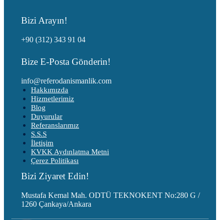
Bizi Arayın!
+90 (312) 343 91 04
Bize E-Posta Gönderin!
info@referodanismanlik.com
Hakkımızda
Hizmetlerimiz
Blog
Duyurular
Referanslarımız
S.S.S
İletişim
KVKK Aydınlatma Metni
Çerez Politikası
Bizi Ziyaret Edin!
Mustafa Kemal Mah. ODTÜ TEKNOKENT No:280 G /
1260 Çankaya/Ankara