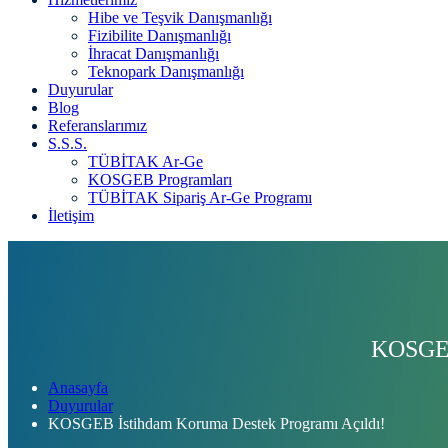
Hibe ve Teşvik Danışmanlığı
Fizibilite Danışmanlığı
İhracat Danışmanlığı
Teknopark Danışmanlığı
Duyurular
Blog
Referanslarımız
S.S.S.
TÜBİTAK Ar-Ge
KOSGEB Programları
TÜBİTAK Sipariş Ar-Ge Programı
İletişim
KOSGEB
Anasayfa
Duyurular
KOSGEB İstihdam Koruma Destek Programı Açıldı!