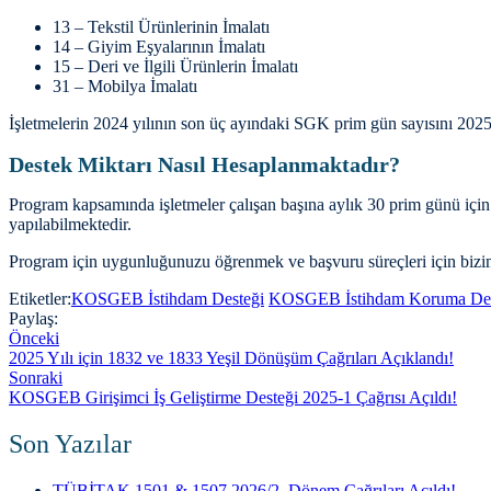
13 – Tekstil Ürünlerinin İmalatı
14 – Giyim Eşyalarının İmalatı
15 – Deri ve İlgili Ürünlerin İmalatı
31 – Mobilya İmalatı
İşletmelerin 2024 yılının son üç ayındaki SGK prim gün sayısını 2025
Destek Miktarı Nasıl Hesaplanmaktadır?
Program kapsamında işletmeler çalışan başına aylık 30 prim günü iç
yapılabilmektedir.
Program için uygunluğunuzu öğrenmek ve başvuru süreçleri için bizimle
Etiketler:
KOSGEB İstihdam Desteği
KOSGEB İstihdam Koruma Des
Paylaş:
Önceki
2025 Yılı için 1832 ve 1833 Yeşil Dönüşüm Çağrıları Açıklandı!
Sonraki
KOSGEB Girişimci İş Geliştirme Desteği 2025-1 Çağrısı Açıldı!
Son Yazılar
TÜBİTAK 1501 & 1507 2026/2. Dönem Çağrıları Açıldı!