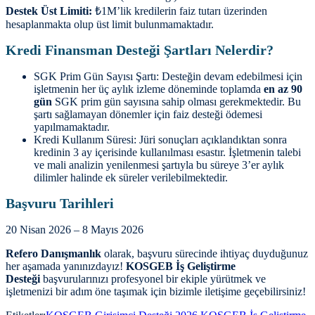
Destek Üst Limiti:
₺1M’lik kredilerin faiz tutarı üzerinden
hesaplanmakta olup üst limit bulunmamaktadır.
Kredi Finansman Desteği Şartları Nelerdir?
SGK Prim Gün Sayısı Şartı: Desteğin devam edebilmesi için
işletmenin her üç aylık izleme döneminde toplamda
en az 90
gün
SGK prim gün sayısına sahip olması gerekmektedir. Bu
şartı sağlamayan dönemler için faiz desteği ödemesi
yapılmamaktadır.
Kredi Kullanım Süresi: Jüri sonuçları açıklandıktan sonra
kredinin 3 ay içerisinde kullanılması esastır. İşletmenin talebi
ve mali analizin yenilenmesi şartıyla bu süreye 3’er aylık
dilimler halinde ek süreler verilebilmektedir.
Başvuru Tarihleri
20 Nisan 2026 – 8 Mayıs 2026
Refero Danışmanlık
olarak, başvuru sürecinde ihtiyaç duyduğunuz
her aşamada yanınızdayız!
KOSGEB İş Geliştirme
Desteği
başvurularınızı profesyonel bir ekiple yürütmek ve
işletmenizi bir adım öne taşımak için bizimle iletişime geçebilirsiniz!