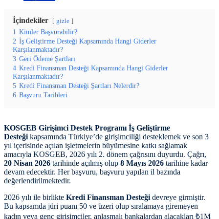
İçindekiler
gizle
1
Kimler Başvurabilir?
2
İş Geliştirme Desteği Kapsamında Hangi Giderler
Karşılanmaktadır?
3
Geri Ödeme Şartları
4
Kredi Finansman Desteği Kapsamında Hangi Giderler
Karşılanmaktadır?
5
Kredi Finansman Desteği Şartları Nelerdir?
6
Başvuru Tarihleri
KOSGEB Girişimci Destek Programı İş Geliştirme
Desteği
kapsamında Türkiye’de girişimciliği desteklemek ve son 3
yıl içerisinde açılan işletmelerin büyümesine katkı sağlamak
amacıyla KOSGEB, 2026 yılı 2. dönem çağrısını duyurdu. Çağrı,
20 Nisan 2026
tarihinde açılmış olup
8 Mayıs 2026
tarihine kadar
devam edecektir. Her başvuru, başvuru yapılan il bazında
değerlendirilmektedir.
2026 yılı ile birlikte
Kredi Finansman Desteği
devreye girmiştir.
Bu kapsamda jüri puanı 50 ve üzeri olup sıralamaya giremeyen
kadın veya genç girişimciler, anlaşmalı bankalardan alacakları ₺1M