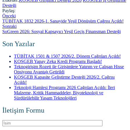
Etiketler:
KOSGEB Girişimci Desteği 2026
KOSGEB İş Geliştirme
Desteği
Paylaş:
Önceki
TÜBİTAK 1832 2026-1. Sanayide Yeşil Dönüşüm Çağrısı Açıldı!
Sonraki
SoGreen 2026: Sosyal Kapsayıcı Yeşil Geçiş Finansman Desteği
Son Yazılar
TÜBİTAK 1501 & 1507 2026/2. Dönem Çağrıları Açıldı!
KOSGEB Yapay Zeka Kredi Programı Başladı!
Teknogirişim Rozeti ile Girişimlere Yatırım ve Çalışan Hisse
Opsiyonu Avantajı Getirildi
KOSGEB Kapasite Geliştirme Desteği 2026/2. Çağrısı
Açıldı!
Teknoloji Hamlesi Programı 2026 Çağrıları Açıldı: İleri
Malzeme, Kritik Hammaddeler, Biyoteknoloji ve
Sürdürülebilir Yaşam Teknolojileri
İletişim Formu