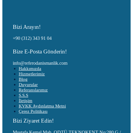
Bizi Arayın!
+90 (312) 343 91 04
Bize E-Posta Gönderin!
info@referodanismanlik.com
Hakkımızda
Hizmetlerimiz
Blog
Duyurular
Referanslarımız
S.S.S
İletişim
KVKK Aydınlatma Metni
Çerez Politikası
Bizi Ziyaret Edin!
Mustafa Kemal Mah. ODTÜ TEKNOKENT No:280 G /