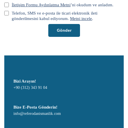
İletişim Formu Aydınlatma Metni
’ni okudum ve anladım.
Telefon, SMS ve e-posta ile ticari elektronik ileti
gönderilmesini kabul ediyorum.
Metni incele
.
Gönder
Bizi Arayın!
+90 (312) 343 91 04
Bize E-Posta Gönderin!
info@referodanismanlik.com