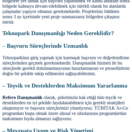
bölgelere yer almak için başvuru yapabilmek ve kabul aldıktan sonra
bölgede kalmaya devam edebilmek için sürekli olarak bu alanlarda
çalışmalar yapıyor olmanız gerekmektedir. Projeleriniz bittikten
sonra 3 ay içerisinde yeni proje sunmazsanız bölgeden çıkışınız
istenir.
Teknopark Danışmanlığı Neden Gereklidir?
–
Başvuru Süreçlerinde Uzmanlık
Teknoparklara giriş yapmak için karmaşık başvuru ve değerlendirme
süreçlerinden geçmek gerekmektedir. Danışmanlık hizmeti ile bu
süreçlerde gerekli dokümantasyonun hazırlanmasını ve prosedürlerin
doğru bir şekilde takip edilmesini sağlayabilirsiniz.
– Teşvik ve Desteklerden Maksimum Yararlanma
Refero Danışmanlık
olarak, şirketinizin hak ettiği tüm teşvik ve
desteklerden en iyi şekilde faydalanabilmesi için gerekli stratejileri
oluşturuyor ve başvuru süreçlerinizi yönetiyoruz. TÜBİTAK Ar-Ge
programları başta olmak üzere ulusal ve uluslararası programlardan
maksimum fayda almanızı sağlıyoruz.
– Mevzuata Uyum ve Risk Yönetimi