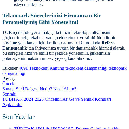
isteyen şirketler.
Teknopark Süreçlerinizi Firmanızın Bir
Personeliymiş Gibi Yönetelim!
TGB içerisinde yer almak, şirketinizin teknolojik altyapısını
güçlendirmek, rekabet avantajı elde etmek ve sürdürülebilir bir
büyüme yakalamak için kritik bir adımdır. Bu noktada
Refero
Danışmanlık
‘tan ihtiyacınıza uygun bir danışmanlık hizmeti alarak,
bu süreçleri hızlı ve etkili bir şekilde yönetebilir, şirketinizin
potansiyelini maksimum seviyeye çıkarabilirsiniz.
Etiketler:
4691 Teknokent Kanunu
teknokent danışmanlığı
teknopark
danışmanlığı
Paylaş:
Önceki
Sanayi Sicil Belgesi Nedir? Nasıl Alınır?
Sonraki
TÜBİTAK 2024-2025 Öncelikli Ar-Ge ve Yenilik Konuları
Açıklandı!
Son Yazılar
TÜBİTAK 1501 & 1507 2026/2. Dönem Çağrıları Açıldı!