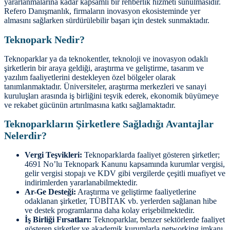
yararlanmalarına kadar kapsamlı bir rehberlik hizmeti sunulmasıdır.
Refero Danışmanlık, firmaların inovasyon ekosisteminde yer
almasını sağlarken sürdürülebilir başarı için destek sunmaktadır.
Teknopark Nedir?
Teknoparklar ya da teknokentler, teknoloji ve inovasyon odaklı
şirketlerin bir araya geldiği, araştırma ve geliştirme, tasarım ve
yazılım faaliyetlerini destekleyen özel bölgeler olarak
tanımlanmaktadır. Üniversiteler, araştırma merkezleri ve sanayi
kuruluşları arasında iş birliğini teşvik ederek, ekonomik büyümeye
ve rekabet gücünün artırılmasına katkı sağlamaktadır.
Teknoparkların Şirketlere Sağladığı Avantajlar
Nelerdir?
Vergi Teşvikleri:
Teknoparklarda faaliyet gösteren şirketler;
4691 No’lu Teknopark Kanunu kapsamında kurumlar vergisi,
gelir vergisi stopajı ve KDV gibi vergilerde çeşitli muafiyet ve
indirimlerden yararlanabilmektedir.
Ar-Ge Desteği:
Araştırma ve geliştirme faaliyetlerine
odaklanan şirketler, TÜBİTAK vb. yerlerden sağlanan hibe
ve destek programlarına daha kolay erişebilmektedir.
İş Birliği Fırsatları:
Teknoparklar, benzer sektörlerde faaliyet
gösteren şirketler ve akademik kurumlarla networking imkanı