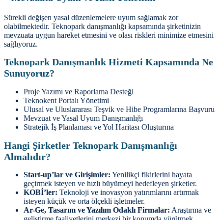
Sürekli değişen yasal düzenlemelere uyum sağlamak zor
olabilmektedir. Teknopark danışmanlığı kapsamında şirketinizin
mevzuata uygun hareket etmesini ve olası riskleri minimize etmesini
sağlıyoruz.
Teknopark Danışmanlık Hizmeti Kapsamında Ne
Sunuyoruz?
Proje Yazımı ve Raporlama Desteği
Teknokent Portalı Yönetimi
Ulusal ve Uluslararası Teşvik ve Hibe Programlarına Başvuru
Mevzuat ve Yasal Uyum Danışmanlığı
Stratejik İş Planlaması ve Yol Haritası Oluşturma
Hangi Şirketler Teknopark Danışmanlığı
Almalıdır?
Start-up’lar ve Girişimler:
Yenilikçi fikirlerini hayata
geçirmek isteyen ve hızlı büyümeyi hedefleyen şirketler.
KOBİ’ler:
Teknoloji ve inovasyon yatırımlarını artırmak
isteyen küçük ve orta ölçekli işletmeler.
Ar-Ge, Tasarım ve Yazılım Odaklı Firmalar:
Araştırma ve
geliştirme faaliyetlerini merkezi bir konumda yürütmek