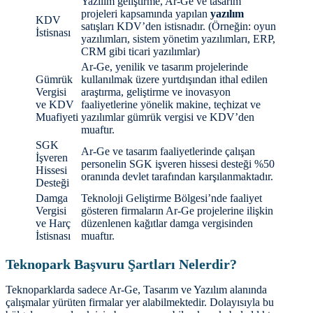
Yazılım geliştirme, Ar-Ge ve tasarım
projeleri kapsamında yapılan
yazılım
KDV
satışları KDV’den istisnadır. (Örneğin: oyun
İstisnası
yazılımları, sistem yönetim yazılımları, ERP,
CRM gibi ticari yazılımlar)
Ar-Ge, yenilik ve tasarım projelerinde
Gümrük
kullanılmak üzere yurtdışından ithal edilen
Vergisi
araştırma, geliştirme ve inovasyon
ve KDV
faaliyetlerine yönelik makine, teçhizat ve
Muafiyeti
yazılımlar gümrük vergisi ve KDV’den
muaftır.
SGK
Ar-Ge ve tasarım faaliyetlerinde çalışan
İşveren
personelin SGK işveren hissesi desteği %50
Hissesi
oranında devlet tarafından karşılanmaktadır.
Desteği
Damga
Teknoloji Geliştirme Bölgesi’nde faaliyet
Vergisi
gösteren firmaların Ar-Ge projelerine ilişkin
ve Harç
düzenlenen kağıtlar damga vergisinden
İstisnası
muaftır.
Teknopark Başvuru Şartları Nelerdir?
Teknoparklarda sadece Ar-Ge, Tasarım ve Yazılım alanında
çalışmalar yürüten firmalar yer alabilmektedir. Dolayısıyla bu