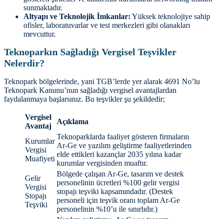
sunmaktadır.
Altyapı ve Teknolojik İmkanlar:
Yüksek teknolojiye sahip
ofisler, laboratuvarlar ve test merkezleri gibi olanakları
mevcuttur.
Teknoparkın Sağladığı Vergisel Teşvikler
Nelerdir?
Teknopark bölgelerinde, yani TGB’lerde yer alarak 4691 No’lu
Teknopark Kanunu’nun sağladığı vergisel avantajlardan
faydalanmaya başlarsınız. Bu teşvikler şu şekildedir;
Vergisel
Açıklama
Avantaj
Teknoparklarda faaliyet gösteren firmaların
Kurumlar
Ar-Ge ve yazılım geliştirme faaliyetlerinden
Vergisi
elde ettikleri kazançlar 2035 yılına kadar
Muafiyeti
kurumlar vergisinden muaftır.
Bölgede çalışan Ar-Ge, tasarım ve destek
Gelir
personelinin ücretleri %100 gelir vergisi
Vergisi
stopajı teşviki kapsamındadır. (Destek
Stopajı
personeli için teşvik oranı toplam Ar-Ge
Teşviki
personelinin %10’u ile sınırlıdır.)