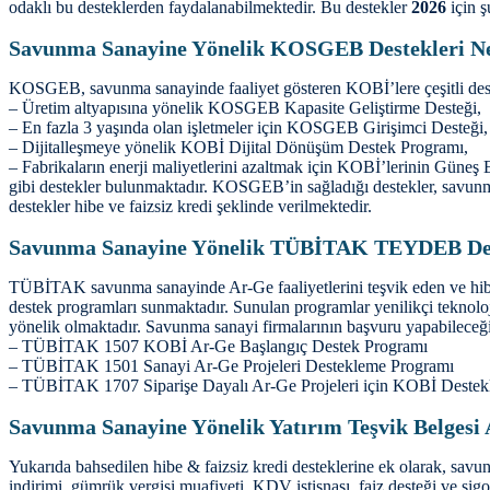
odaklı bu desteklerden faydalanabilmektedir. Bu destekler
2026
için ş
Savunma Sanayine Yönelik KOSGEB Destekleri Ne
KOSGEB, savunma sanayinde faaliyet gösteren KOBİ’lere çeşitli dest
– Üretim altyapısına yönelik KOSGEB Kapasite Geliştirme Desteği,
– En fazla 3 yaşında olan işletmeler için KOSGEB Girişimci Desteği,
– Dijitalleşmeye yönelik KOBİ Dijital Dönüşüm Destek Programı,
– Fabrikaların enerji maliyetlerini azaltmak için KOBİ’lerinin Güneş 
gibi destekler bulunmaktadır. KOSGEB’in sağladığı destekler, savunma 
destekler hibe ve faizsiz kredi şeklinde verilmektedir.
Savunma Sanayine Yönelik TÜBİTAK TEYDEB Dest
TÜBİTAK savunma sanayinde Ar-Ge faaliyetlerini teşvik eden ve hibe 
destek programları sunmaktadır. Sunulan programlar yenilikçi teknolojil
yönelik olmaktadır. Savunma sanayi firmalarının başvuru yapabileceğ
– TÜBİTAK 1507 KOBİ Ar-Ge Başlangıç Destek Programı
– TÜBİTAK 1501 Sanayi Ar-Ge Projeleri Destekleme Programı
– TÜBİTAK 1707 Siparişe Dayalı Ar-Ge Projeleri için KOBİ Destek
Savunma Sanayine Yönelik Yatırım Teşvik Belgesi 
Yukarıda bahsedilen hibe & faizsiz kredi desteklerine ek olarak, savunm
indirimi, gümrük vergisi muafiyeti, KDV istisnası, faiz desteği ve sigo