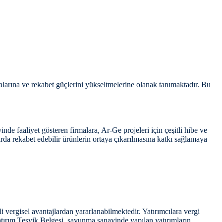
alarına ve rekabet güçlerini yükseltmelerine olanak tanımaktadır. Bu
faaliyet gösteren firmalara, Ar-Ge projeleri için çeşitli hibe ve
larda rekabet edebilir ürünlerin ortaya çıkarılmasına katkı sağlamaya
i vergisel avantajlardan yararlanabilmektedir. Yatırımcılara vergi
 Yatırım Teşvik Belgesi, savunma sanayinde yapılan yatırımların