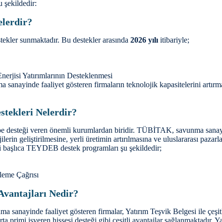
u şekildedir:
lerdir?
ekler sunmaktadır. Bu destekler arasında
2026 yılı
itibariyle;
Enerjisi Yatırımlarının Desteklenmesi
sanayinde faaliyet gösteren firmaların teknolojik kapasitelerini artırm
ekleri Nelerdir?
desteği veren önemli kurumlardan biridir. TÜBİTAK, savunma sanayinde 
erin geliştirilmesine, yerli üretimin artırılmasına ve uluslararası pazar
i başlıca TEYDEB destek programları şu şekildedir;
leme Çağrısı
Avantajları Nedir?
a sanayinde faaliyet gösteren firmalar, Yatırım Teşvik Belgesi ile çeşitl
rta primi işveren hissesi desteği gibi çeşitli avantajlar sağlanmaktadır.