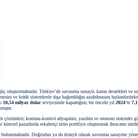
r güç oluşturmaktadır. Türkiye’de savunma sanayii, kamu destekleri ve uz
esini ve kritik sistemlerde dışa bağımlılığın azaltılmasını hızlandırılır
nı
10,54 milyar dolar
seviyesinde kapattığını; bir önceki yıl
2024
’te
7,1
mıştır.
sör çözümleri, komuta-kontrol altyapıları, yazılım ve otonom sistemler g
 küresel pazarlarda rekabetçi ürün portföyü oluşturarak ihracatın sürdür
 bulunmaktadır. Doğrudan ya da dolaylı olarak savunma sanayine yönelik