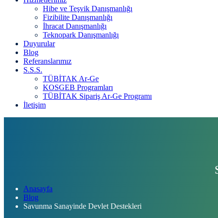
Hibe ve Teşvik Danışmanlığı
Fizibilite Danışmanlığı
İhracat Danışmanlığı
Teknopark Danışmanlığı
Duyurular
Blog
Referanslarımız
S.S.S.
TÜBİTAK Ar-Ge
KOSGEB Programları
TÜBİTAK Sipariş Ar-Ge Programı
İletişim
Anasayfa
Blog
Savunma Sanayinde Devlet Destekleri