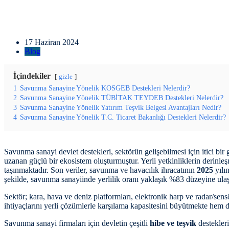
17 Haziran 2024
Blog
İçindekiler
gizle
1
Savunma Sanayine Yönelik KOSGEB Destekleri Nelerdir?
2
Savunma Sanayine Yönelik TÜBİTAK TEYDEB Destekleri Nelerdir?
3
Savunma Sanayine Yönelik Yatırım Teşvik Belgesi Avantajları Nedir?
4
Savunma Sanayine Yönelik T.C. Ticaret Bakanlığı Destekleri Nelerdir?
Savunma sanayi devlet destekleri, sektörün gelişebilmesi için itici bi
uzanan güçlü bir ekosistem oluşturmuştur. Yerli yetkinliklerin derinleşm
taşınmaktadır. Son veriler, savunma ve havacılık ihracatının
2025
yılı
şekilde, savunma sanayiinde yerlilik oranı yaklaşık %83 düzeyine ulaş
Sektör; kara, hava ve deniz platformları, elektronik harp ve radar/sen
ihtiyaçlarını yerli çözümlerle karşılama kapasitesini büyütmekte hem de
Savunma sanayi firmaları için devletin çeşitli
hibe ve teşvik
destekleri