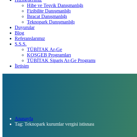
Hibe ve Teşvik Danışmanlığı
Fizibilite Danışmanlığı
İhracat Danışmanlığı
Teknopark Danışmanlığı
Duyurular
Blog
Referanslarımız
S.S.S.
TÜBİTAK Ar-Ge
KOSGEB Programları
TÜBİTAK Sipariş Ar-Ge Programı
İletişim
Anasayfa
Tag: Teknopark kurumlar vergisi istisnası