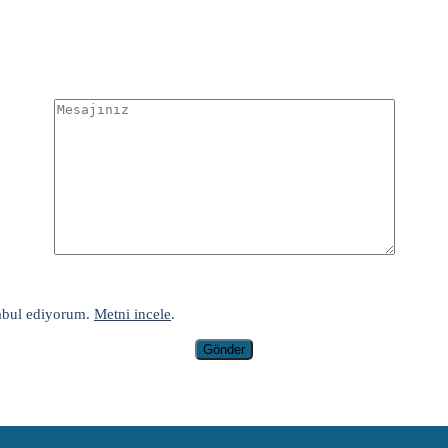
 kabul ediyorum.
Metni incele
.
Gönder