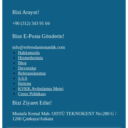
Bizi Arayın!
+90 (312) 343 91 04
Bize E-Posta Gönderin!
info@referodanismanlik.com
Hakkımızda
Hizmetlerimiz
Blog
Duyurular
Referanslarımız
S.S.S
İletişim
KVKK Aydınlatma Metni
Çerez Politikası
Bizi Ziyaret Edin!
Mustafa Kemal Mah. ODTÜ TEKNOKENT No:280 G /
1260 Çankaya/Ankara