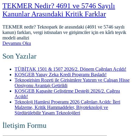
TEKMER Nedir? 4691 ve 5746 Sayılı
Kanunlar Arasındaki Kritik Farklar
TEKMER nedir? Teknopark ile arasındaki (4691 ve 5746 sayılı
kanun) farkları, vergi istisnaları ve girişimciler için en kârlı teşvik
modeli analizi
Devamını Oku
Son Yazılar
TÜBİTAK 1501 & 1507 2026/2. Dönem Çağrıları Açıldı!
KOSGEB Yapay Zeka Kredi Programı Başladı!
Teknogirişim Rozeti ile Girişimlere Yatırım ve Çalışan Hisse
Opsiyonu Avantajı Getirildi
KOSGEB Kapasite Geliştirme Desteği 2026/2. Çağrısı
Açıldı!
Teknoloji Hamlesi Programı 2026 Çağrıları Açıldı: İleri
Malzeme, Kritik Hammaddeler, Biyoteknoloji ve
Sürdürülebilir Yaşam Teknolojileri
İletişim Formu