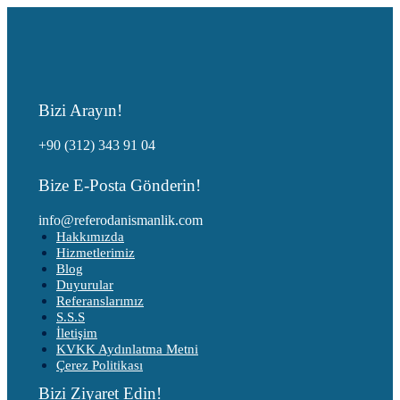
Bizi Arayın!
+90 (312) 343 91 04
Bize E-Posta Gönderin!
info@referodanismanlik.com
Hakkımızda
Hizmetlerimiz
Blog
Duyurular
Referanslarımız
S.S.S
İletişim
KVKK Aydınlatma Metni
Çerez Politikası
Bizi Ziyaret Edin!