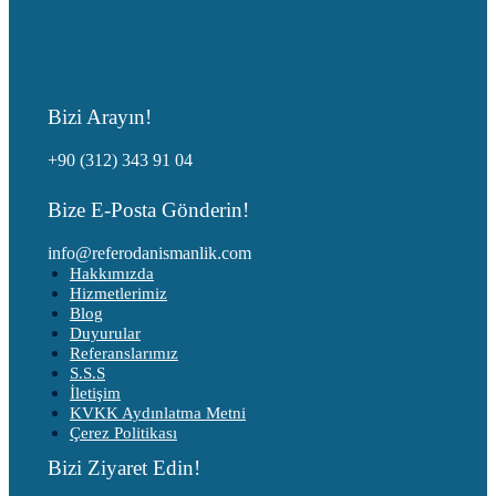
Bizi Arayın!
+90 (312) 343 91 04
Bize E-Posta Gönderin!
info@referodanismanlik.com
Hakkımızda
Hizmetlerimiz
Blog
Duyurular
Referanslarımız
S.S.S
İletişim
KVKK Aydınlatma Metni
Çerez Politikası
Bizi Ziyaret Edin!