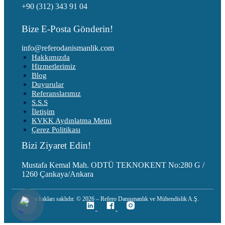
+90 (312) 343 91 04
Bize E-Posta Gönderin!
info@referodanismanlik.com
Hakkımızda
Hizmetlerimiz
Blog
Duyurular
Referanslarımız
S.S.S
İletişim
KVKK Aydınlatma Metni
Çerez Politikası
Bizi Ziyaret Edin!
Mustafa Kemal Mah. ODTÜ TEKNOKENT No:280 G /
1260 Çankaya/Ankara
Tüm hakları saklıdır. © 2026 – Refero Danışmanlık ve Mühendislik A.Ş.