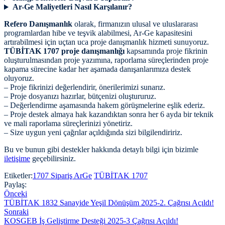
Ar-Ge Maliyetleri Nasıl Karşılanır?
Refero Danışmanlık
olarak, firmanızın ulusal ve uluslararası
programlardan hibe ve teşvik alabilmesi, Ar-Ge kapasitesini
artırabilmesi için uçtan uca proje danışmanlık hizmeti sunuyoruz.
TÜBİTAK 1707 proje danışmanlığı
kapsamında proje fikrinin
oluşturulmasından proje yazımına, raporlama süreçlerinden proje
kapama sürecine kadar her aşamada danışanlarımıza destek
oluyoruz.
– Proje fikrinizi değerlendirir, önerilerimizi sunarız.
– Proje dosyanızı hazırlar, bütçenizi oluştururuz.
– Değerlendirme aşamasında hakem görüşmelerine eşlik ederiz.
– Proje destek almaya hak kazandıktan sonra her 6 ayda bir teknik
ve mali raporlama süreçlerinizi yönetiriz.
– Size uygun yeni çağrılar açıldığında sizi bilgilendiririz.
Bu ve bunun gibi destekler hakkında detaylı bilgi için bizimle
iletişime
geçebilirsiniz.
Etiketler:
1707 Sipariş ArGe
TÜBİTAK 1707
Paylaş:
Önceki
TÜBİTAK 1832 Sanayide Yeşil Dönüşüm 2025-2. Çağrısı Açıldı!
Sonraki
KOSGEB İş Geliştirme Desteği 2025-3 Çağrısı Açıldı!