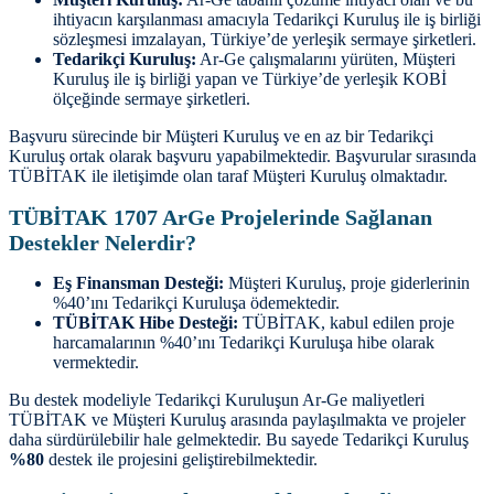
ihtiyacın karşılanması amacıyla Tedarikçi Kuruluş ile iş birliği
sözleşmesi imzalayan, Türkiye’de yerleşik sermaye şirketleri.
Tedarikçi Kuruluş:
Ar-Ge çalışmalarını yürüten, Müşteri
Kuruluş ile iş birliği yapan ve Türkiye’de yerleşik KOBİ
ölçeğinde sermaye şirketleri.
Başvuru sürecinde bir Müşteri Kuruluş ve en az bir Tedarikçi
Kuruluş ortak olarak başvuru yapabilmektedir. Başvurular sırasında
TÜBİTAK ile iletişimde olan taraf Müşteri Kuruluş olmaktadır.
TÜBİTAK 1707 ArGe Projelerinde Sağlanan
Destekler Nelerdir?
Eş Finansman Desteği:
Müşteri Kuruluş, proje giderlerinin
%40’ını Tedarikçi Kuruluşa ödemektedir.
TÜBİTAK Hibe Desteği:
TÜBİTAK, kabul edilen proje
harcamalarının %40’ını Tedarikçi Kuruluşa hibe olarak
vermektedir.
Bu destek modeliyle Tedarikçi Kuruluşun Ar-Ge maliyetleri
TÜBİTAK ve Müşteri Kuruluş arasında paylaşılmakta ve projeler
daha sürdürülebilir hale gelmektedir. Bu sayede Tedarikçi Kuruluş
%80
destek ile projesini geliştirebilmektedir.