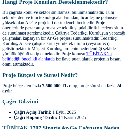
Hangi Proje Konuları Desteklenmektedir?
Bu çağrıda konu ve sektör sınırlaması bulunmamaktadır. Tüm
sektörlerden ve tüm teknoloji alanlarından, ticarileşme potansiyeli
yüksek olan Ar-Ge projeleri desteklenebilmektedir. Proje
önerilerinde pazar araştırması ve teknik yapılabilirlik incelemesinin
de sunulması gerekmektedir. Çağrıya Tedarikçi Kuruluşun yapacağı
çalışmaları kapsayan bir Ar-Ge projesi sunulmaktadır. Tedarikçi
Kuruluş, Ar-Ge çalışmalarını yürüterek ürünü (veya süreci)
geliştirmektedir Müşteri Kuruluş, projenin hedeflendiği şekilde
yürütüldüğünü takip etmektedir. Proje konusu
TÜBİTAK’ın
belirlediği öncelikli alanlarda
ise ilave puan alarak projenin başarı
oranı artmaktadır.
Proje Bütçesi ve Süresi Nedir?
Proje bütçesi en fazla
7.500.000 TL
olup, proje süresi en fazla
24
ay
dır.
Çağrı Takvimi
Çağrı Açılış Tarihi:
1 Eylül 2025
Çağrı Kapanış Tarihi:
14 Kasım 2025
TÜBİTAK 1707 Sipariş Ar-Ge Çağrısına Neden