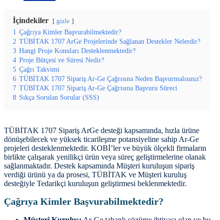
İçindekiler
gizle
1
Çağrıya Kimler Başvurabilmektedir?
2
TÜBİTAK 1707 ArGe Projelerinde Sağlanan Destekler Nelerdir?
3
Hangi Proje Konuları Desteklenmektedir?
4
Proje Bütçesi ve Süresi Nedir?
5
Çağrı Takvimi
6
TÜBİTAK 1707 Sipariş Ar-Ge Çağrısına Neden Başvurmalısınız?
7
TÜBİTAK 1707 Sipariş Ar-Ge Çağrısına Başvuru Süreci
8
Sıkça Sorulan Sorular (SSS)
TÜBİTAK 1707 Sipariş ArGe desteği kapsamında, hızla ürüne
dönüşebilecek ve yüksek ticarileşme potansiyeline sahip Ar-Ge
projeleri desteklenmektedir. KOBİ’ler ve büyük ölçekli firmaların
birlikte çalışarak yenilikçi ürün veya süreç geliştirmelerine olanak
sağlanmaktadır. Destek kapsamında Müşteri kuruluşun sipariş
verdiği ürünü ya da prosesi, TÜBİTAK ve Müşteri kuruluş
desteğiyle Tedarikçi kuruluşun geliştirmesi beklenmektedir.
Çağrıya Kimler Başvurabilmektedir?
Müşteri Kuruluş:
Ar-Ge tabanlı çözüme ihtiyacı olan ve bu