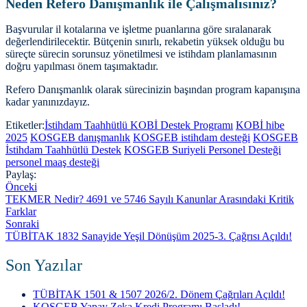
Neden Refero Danışmanlık ile Çalışmalısınız?
Başvurular il kotalarına ve işletme puanlarına göre sıralanarak
değerlendirilecektir. Bütçenin sınırlı, rekabetin yüksek olduğu bu
süreçte sürecin sorunsuz yönetilmesi ve istihdam planlamasının
doğru yapılması önem taşımaktadır.
Refero Danışmanlık olarak sürecinizin başından program kapanışına
kadar yanınızdayız.
Etiketler:
İstihdam Taahhütlü KOBİ Destek Programı
KOBİ hibe
2025
KOSGEB danışmanlık
KOSGEB istihdam desteği
KOSGEB
İstihdam Taahhütlü Destek
KOSGEB Suriyeli Personel Desteği
personel maaş desteği
Paylaş:
Önceki
TEKMER Nedir? 4691 ve 5746 Sayılı Kanunlar Arasındaki Kritik
Farklar
Sonraki
TÜBİTAK 1832 Sanayide Yeşil Dönüşüm 2025-3. Çağrısı Açıldı!
Son Yazılar
TÜBİTAK 1501 & 1507 2026/2. Dönem Çağrıları Açıldı!
KOSGEB Yapay Zeka Kredi Programı Başladı!