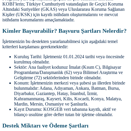
KOBİ’lerin; Türkiye Cumhuriyeti vatandaşları ile Geçici Koruma
Altındaki Suriyeliler (GKAS) veya Uluslararası Koruma Sağlanan
Kişiler (UKSK) için kayıtlı istihdam oluşturmalarını ve mevcut
istihdamı korumalarını amaçlamaktadır.
Kimler Başvurabilir? Başvuru Şartları Nelerdir?
İşletmenizin bu destekten yararlanabilmesi için aşağıdaki temel
kriterleri karşılaması gerekmektedir:
Kuruluş Tarihi: İşletmeniz 01.01.2024 tarihi veya öncesinde
kurulmuş olmalıdır.
Sektör: Ana faaliyet kodunuz İmalat (Kısım C), Bilgisayar
Programlama/Danışmanlık (62) veya Bilimsel Araştırma ve
Geliştirme (72) sektörlerinden birinde olmalıdır.
Konum: İşletmenizin merkezi veya şubesi şu illerden birinde
bulunmalıdır: Adana, Adıyaman, Ankara, Batman, Bursa,
Diyarbakır, Gaziantep, Hatay, İstanbul, İzmir,
Kahramanmaraş, Kayseri, Kilis, Kocaeli, Konya, Malatya,
Mardin, Mersin, Osmaniye ve Şanlıurfa.
Kayıt Durumu: KOSGEB veri tabanına kayıtlı, aktif ve
bilanço usulüne göre defter tutan bir işletme olmalıdır.
Destek Miktarı ve Ödeme Şartları