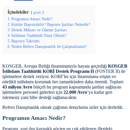
İçindekiler
gizle
1
Programın Amacı Nedir?
2
Kimler Başvurabilir? Başvuru Şartları Nelerdir?
3
Destek Miktarı ve Ödeme Şartları
4
İstihdam Taahhüdü Nasıl Olmalı?
5
Başvuru Takvimi
6
Neden Refero Danışmanlık ile Çalışmalısınız?
KOSGEB, Avrupa Birliği finansmanıyla hayata geçirdiği
KOSGEB
İstihdam Taahhütlü KOBİ Destek Programı-II
(FOSTER II) ile
işletmelere destek veriyor. KOBİ’ler için finansmana erişim ve
nitelikli istihdamı korumak her zamankinden daha önemli. Toplam
43 milyon Avro
bütçeli bu program kapsamında şartları sağlayan
işletmelere personel giderleri için
22.000 Avro
’ya kadar geri
ödemesiz yani hibe desteği sağlanacaktır.
Refero Danışmanlık olarak çağrının detaylarını sizler için derledik.
Programın Amacı Nedir?
Program, yurt dışı kaynaklı göçten en çok etkilenen illerdeki