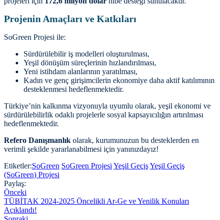
projeleri için
172,6 milyon dolar
hibe desteği sunulacaktır.
Projenin Amaçları ve Katkıları
SoGreen Projesi ile:
Sürdürülebilir iş modelleri oluşturulması,
Yeşil dönüşüm süreçlerinin hızlandırılması,
Yeni istihdam alanlarının yaratılması,
Kadın ve genç girişimcilerin ekonomiye daha aktif katılımının
desteklenmesi hedeflenmektedir.
Türkiye’nin kalkınma vizyonuyla uyumlu olarak, yeşil ekonomi ve
sürdürülebilirlik odaklı projelerle sosyal kapsayıcılığın artırılması
hedeflenmektedir.
Refero Danışmanlık
olarak, kurumunuzun bu desteklerden en
verimli şekilde yararlanabilmesi için yanınızdayız!
Etiketler:
SoGreen
SoGreen Projesi
Yeşil Geçiş
Yeşil Geçiş
(SoGreen) Projesi
Paylaş:
Önceki
TÜBİTAK 2024-2025 Öncelikli Ar-Ge ve Yenilik Konuları
Açıklandı!
Sonraki