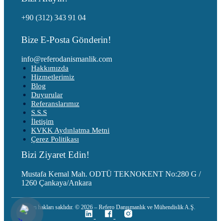
+90 (312) 343 91 04
Bize E-Posta Gönderin!
info@referodanismanlik.com
Hakkımızda
Hizmetlerimiz
Blog
Duyurular
Referanslarımız
S.S.S
İletişim
KVKK Aydınlatma Metni
Çerez Politikası
Bizi Ziyaret Edin!
Mustafa Kemal Mah. ODTÜ TEKNOKENT No:280 G /
1260 Çankaya/Ankara
Tüm hakları saklıdır. © 2026 – Refero Danışmanlık ve Mühendislik A.Ş.