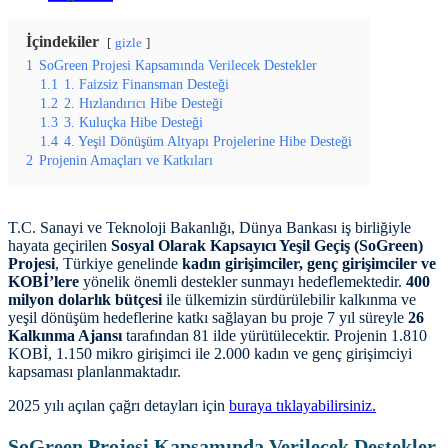
İçindekiler
gizle
1
SoGreen Projesi Kapsamında Verilecek Destekler
1.1
1. Faizsiz Finansman Desteği
1.2
2. Hızlandırıcı Hibe Desteği
1.3
3. Kuluçka Hibe Desteği
1.4
4. Yeşil Dönüşüm Altyapı Projelerine Hibe Desteği
2
Projenin Amaçları ve Katkıları
T.C. Sanayi ve Teknoloji Bakanlığı, Dünya Bankası iş birliğiyle
hayata geçirilen
Sosyal Olarak Kapsayıcı Yeşil Geçiş (SoGreen)
Projesi
, Türkiye genelinde
kadın girişimciler, genç girişimciler ve
KOBİ’lere
yönelik önemli destekler sunmayı hedeflemektedir.
400
milyon dolarlık bütçesi
ile ülkemizin sürdürülebilir kalkınma ve
yeşil dönüşüm hedeflerine katkı sağlayan bu proje 7 yıl süreyle
26
Kalkınma Ajansı
tarafından 81 ilde yürütülecektir. Projenin 1.810
KOBİ, 1.150 mikro girişimci ile 2.000 kadın ve genç girişimciyi
kapsaması planlanmaktadır.
2025 yılı açılan çağrı detayları için
buraya tıklayabilirsiniz.
SoGreen Projesi Kapsamında Verilecek Destekler